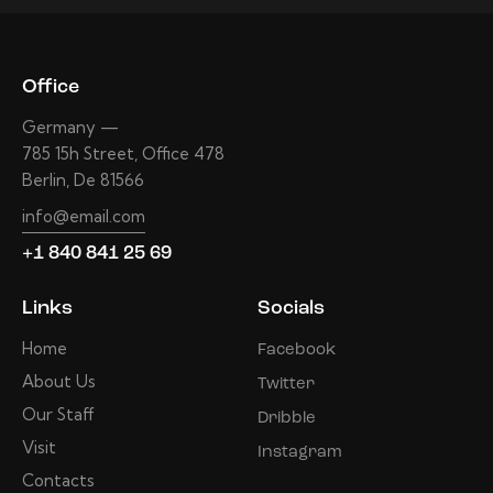
Office
Germany —
785 15h Street, Office 478
Berlin, De 81566
info@email.com
+1 840 841 25 69
Links
Socials
Home
Facebook
About Us
Twitter
Our Staff
Dribble
Visit
Instagram
Contacts