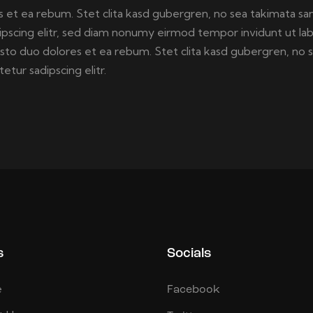
 et ea rebum. Stet clita kasd gubergren, no sea takimata sa
ipscing elitr, sed diam nonumy eirmod tempor invidunt ut la
usto duo dolores et ea rebum. Stet clita kasd gubergren, no 
tur sadipscing elitr.
s
Socials
e
Facebook