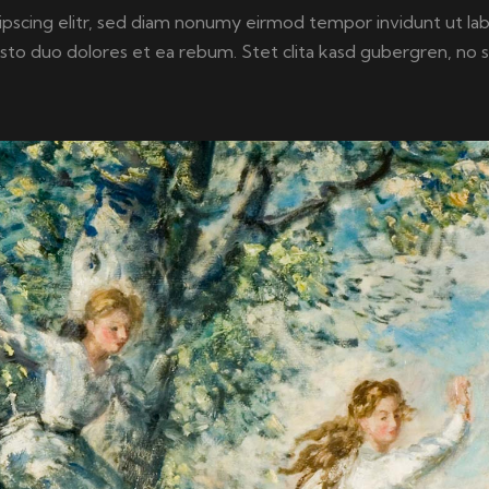
ipscing elitr, sed diam nonumy eirmod tempor invidunt ut la
usto duo dolores et ea rebum. Stet clita kasd gubergren, no 