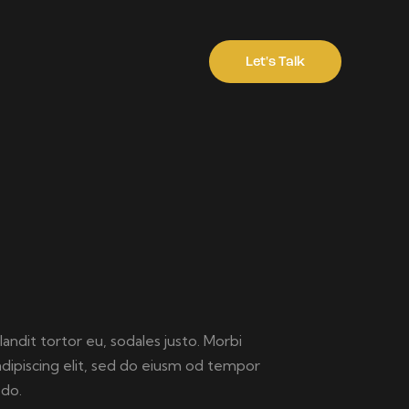
Let's Talk
landit tortor eu, sodales justo. Morbi
 adipiscing elit, sed do eiusm od tempor
 do.