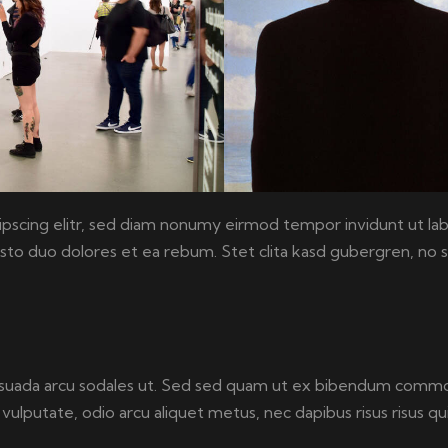
ipscing elitr, sed diam nonumy eirmod tempor invidunt ut la
usto duo dolores et ea rebum. Stet clita kasd gubergren, no 
suada arcu sodales ut. Sed sed quam ut ex bibendum commod
vulputate, odio arcu aliquet metus, nec dapibus risus risus qui